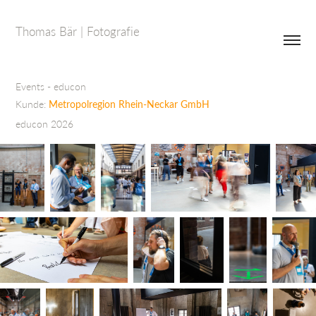
Thomas Bär | Fotografie
Events - educon
Kunde:
Metropolregion Rhein-Neckar GmbH
educon 2026